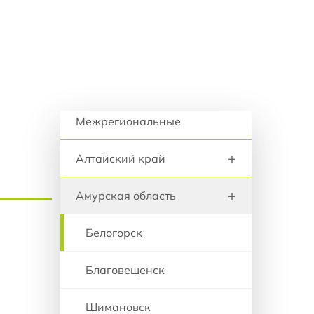
анию
Москва
Санкт-Петербург
Регионы и города
Межрегиональные
+
Алтайский край
+
Амурская область
Белогорск
Благовещенск
Шимановск