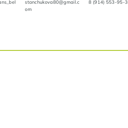
ans_bel
stanchukova80@gmail.c
8 (914) 553-95-
om