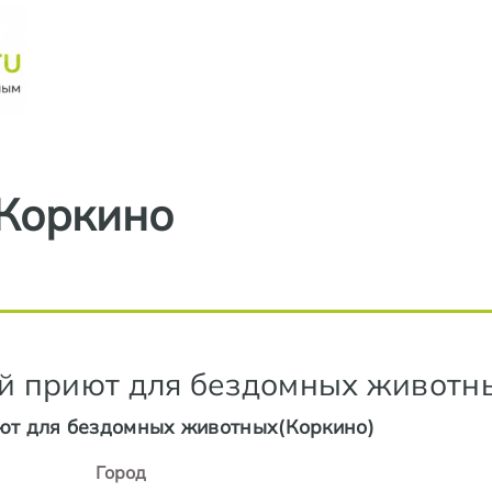
Перейти к основному содерж
Коркино
 приют для бездомных животн
т для бездомных животных(Коркино)
Город