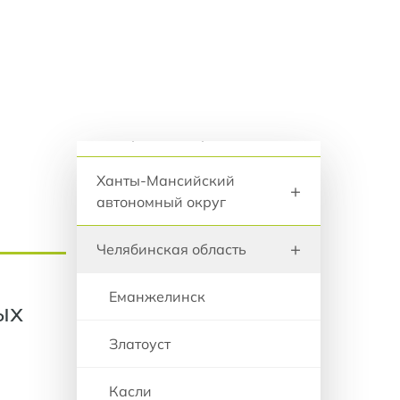
анию
+
Удмуртская Республика
+
Ульяновская область
+
Хабаровский край
Регионы и города
Ханты-Мансийский
+
автономный округ
+
Челябинская область
Еманжелинск
ых
Златоуст
Касли