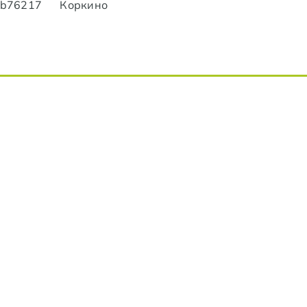
lub76217
Коркино