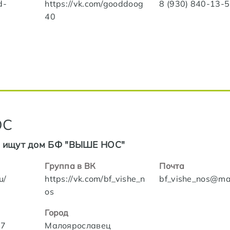
d-
https://vk.com/gooddoog
8 (930) 840-13-
40
ОС
и ищут дом БФ "ВЫШЕ НОС"
Группа в ВК
Почта
u/
https://vk.com/bf_vishe_n
bf_vishe_nos@mai
os
Город
87
Малоярославец