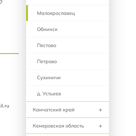
57
Малоярославец
Обнинск
Пестово
Петрово
Сухиничи
д. Устьеев
l.ru
+
Камчатский край
+
Кемеровская область