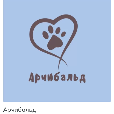
Арчибальд