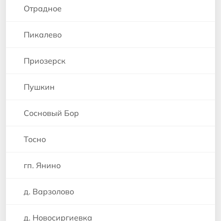
Отрадное
Пикалево
Приозерск
Пушкин
Сосновый Бор
Тосно
гп. Янино
д. Варзолово
д. Новосиргиевка