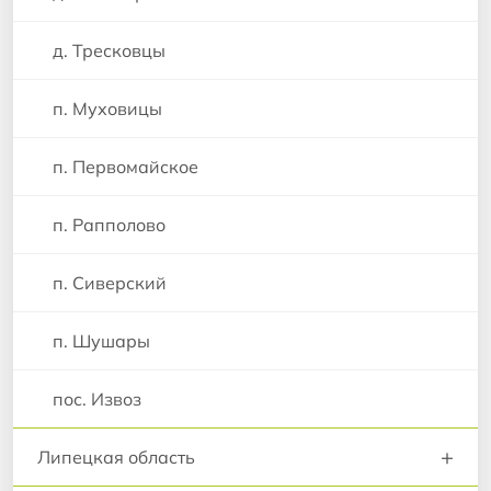
д. Тресковцы
п. Муховицы
п. Первомайское
п. Рапполово
п. Сиверский
п. Шушары
пос. Извоз
+
Липецкая область