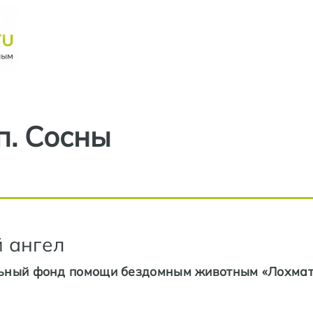
Перейти к основному содерж
п. Сосны
 ангел
льный фонд помощи бездомным животным «Лохма