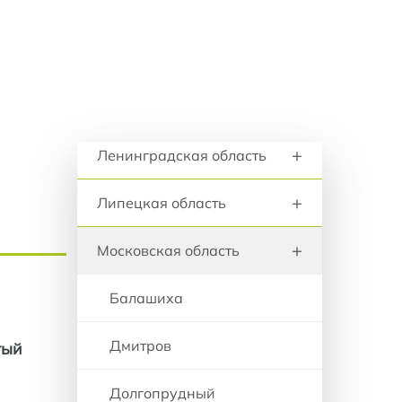
+
анию
Красноярский край
+
Курганская область
+
Курская область
Регионы и города
+
Ленинградская область
+
Липецкая область
+
Московская область
Балашиха
Дмитров
тый
Долгопрудный