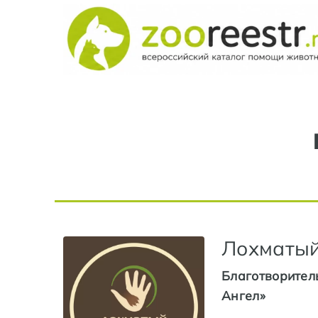
Лохматый
Благотворите
Ангел»