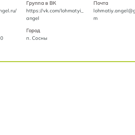
Группа в ВК
Почта
ngel.ru/
https://vk.com/lohmatyi_
lohmatiy.angel@g
angel
m
Город
80
п. Сосны