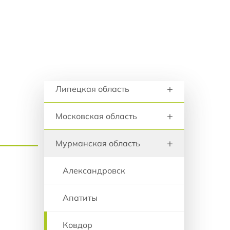
+
анию
Курганская область
+
Курская область
+
Ленинградская область
Регионы и города
+
Липецкая область
+
Московская область
+
Мурманская область
Александровск
Апатиты
Ковдор