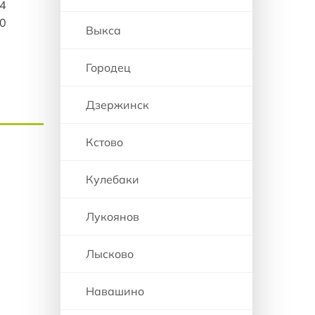
84
30
Выкса
Городец
Дзержинск
Кстово
Кулебаки
Лукоянов
Лысково
Навашино