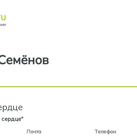
Перейти к основному содерж
Семёнов
ердце
 сердце"
Почта
Телефон