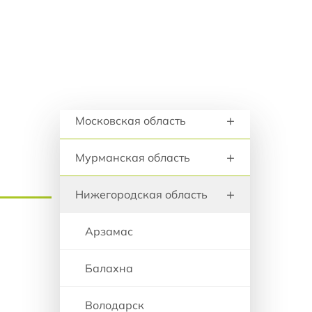
+
анию
Курская область
+
Ленинградская область
+
Липецкая область
Регионы и города
+
Московская область
+
Мурманская область
+
Нижегородская область
Арзамас
Балахна
Володарск