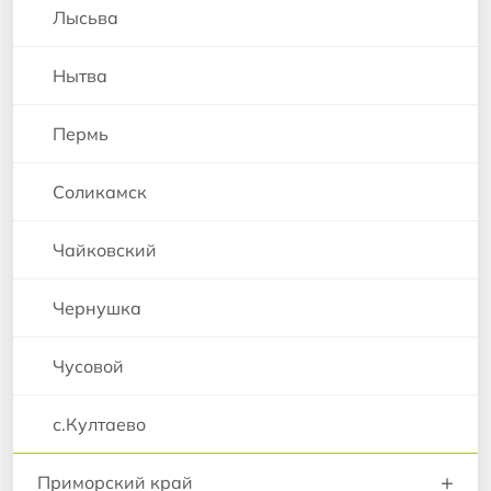
Лысьва
Нытва
Пермь
Соликамск
Чайковский
Чернушка
Чусовой
с.Култаево
+
Приморский край