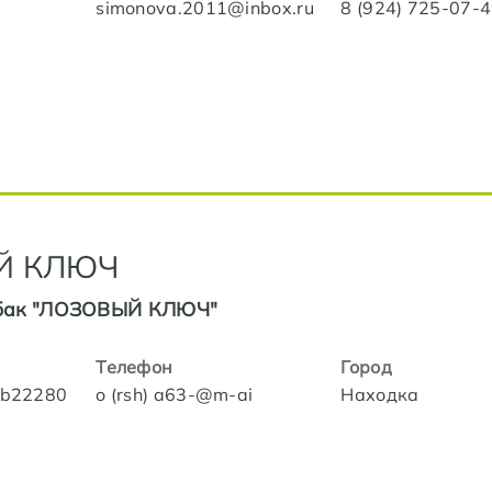
simonova.2011@inbox.ru
8 (924) 725-07-
Й КЛЮЧ
бак "ЛОЗОВЫЙ КЛЮЧ"
Телефон
Город
lub22280
o (rsh) a63-@m-ai
Находка