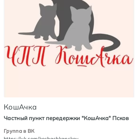
КошАчка
Частный пункт передержки "КошАчка" Псков
Группа в ВК
https://vk.com/koshachkapskov