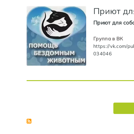
Приют дл
Приют для соб
Группа в ВК
https://vk.com/pu
034046
Нумерация страниц