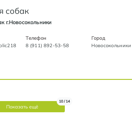
я собак
ак г.Новосокольники
Телефон
Город
blic218
8 (911) 892-53-58
Новосокольники
10 / 14
Показать ещё