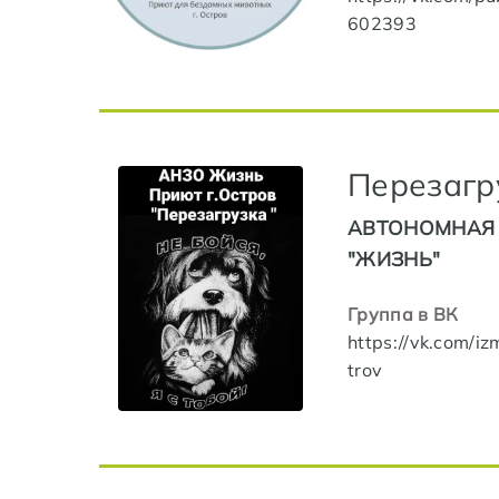
602393
Перезагр
АВТОНОМНАЯ
"ЖИЗНЬ"
Группа в ВК
https://vk.com/i
trov