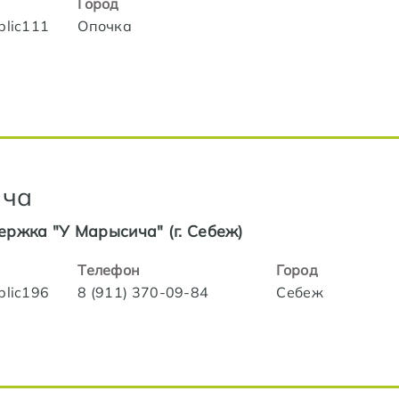
Город
blic111
Опочка
ича
ержка "У Марысича" (г. Себеж)
Телефон
Город
blic196
8 (911) 370-09-84
Себеж