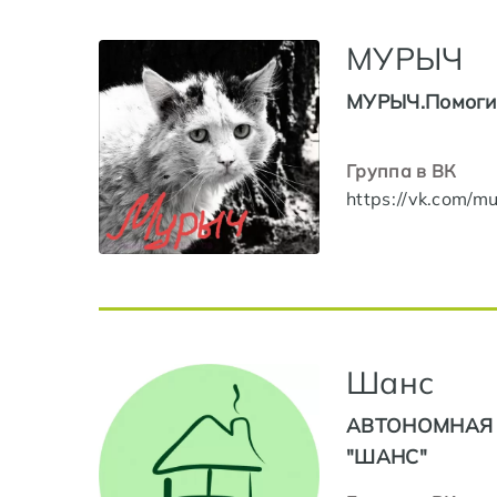
МУРЫЧ
МУРЫЧ.Помогит
Группа в ВК
https://vk.com/m
Шанс
АВТОНОМНАЯ
"ШАНС"