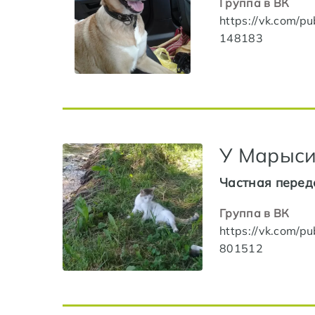
Группа в ВК
https://vk.com/pu
148183
У Марыс
Частная перед
Группа в ВК
https://vk.com/pu
801512