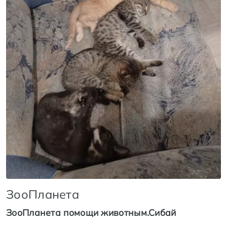
ЗооПланета
ЗооПланета помощи животным.Сибай