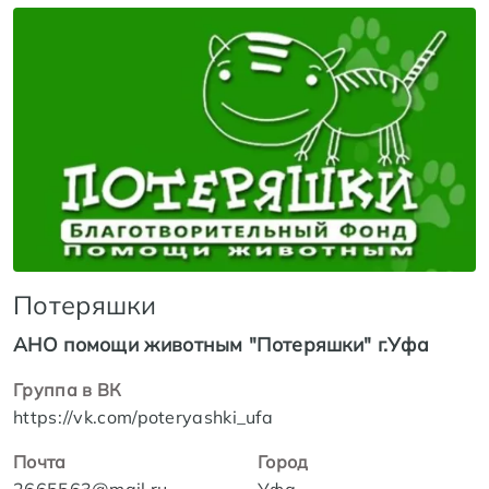
Потеряшки
АНО помощи животным "Потеряшки" г.Уфа
Группа в ВК
https://vk.com/poteryashki_ufa
Почта
Город
2665563@mail.ru
Уфа