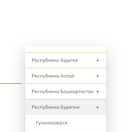
анию
+
Пермский край
+
Приморский край
+
Псковская область
Регионы и города
+
Республика Адыгея
+
Республика Алтай
+
Республика Башкортостан
+
Республика Бурятия
Гусиноозерск