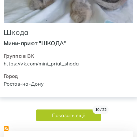
Шкода
Мини-приют "ШКОДА"
Группа в ВК
https://vk.com/mini_priut_shoda
Город
Ростов-на-Дону
Нумерация страниц
10 / 22
Показать ещё
Регионы и города