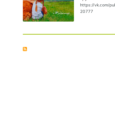
https://vk.com/pu
20777