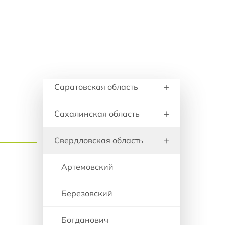
+
анию
Ростовская область
+
Рязанская область
+
Самарска область
Регионы и города
+
Саратовская область
+
Сахалинская область
+
Свердловская область
Артемовский
Березовский
Богданович