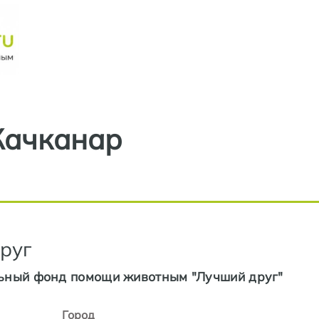
Перейти к основному содерж
Качканар
руг
ьный фонд помощи животным "Лучший друг"
Город