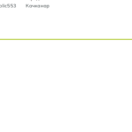
blic553
Качканар