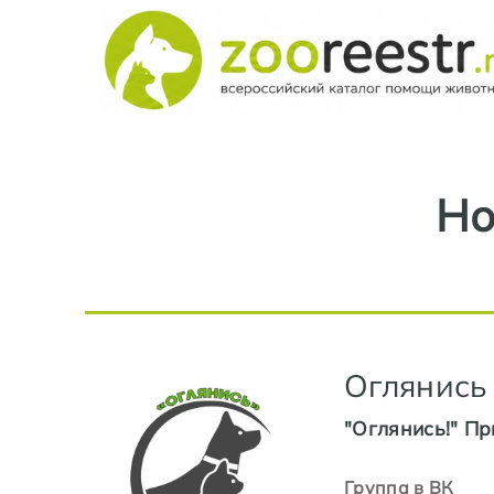
Но
Оглянись
"Оглянись!" П
Группа в ВК