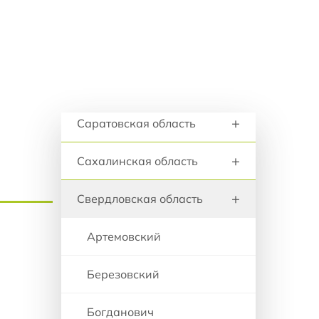
+
анию
Ростовская область
+
Рязанская область
+
Самарска область
Регионы и города
+
Саратовская область
+
Сахалинская область
+
Свердловская область
Артемовский
Березовский
Богданович