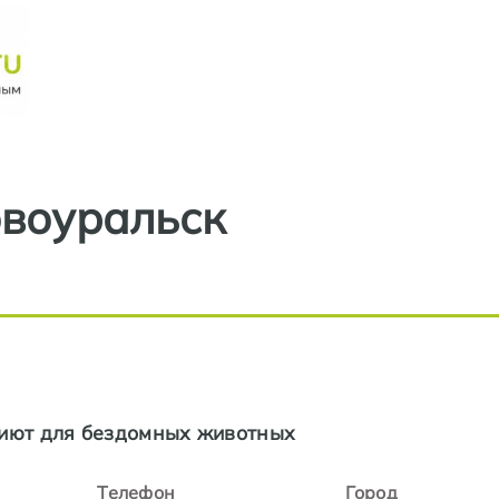
Перейти к основному содерж
воуральск
риют для бездомных животных
Телефон
Город