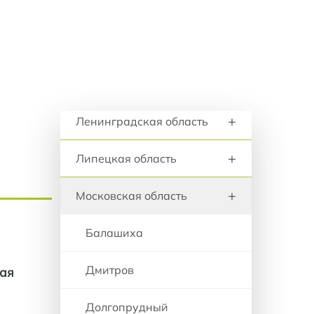
+
анию
Красноярский край
+
Курганская область
+
Курская область
Регионы и города
+
Ленинградская область
+
Липецкая область
+
Московская область
Балашиха
Дмитров
ая
Долгопрудный