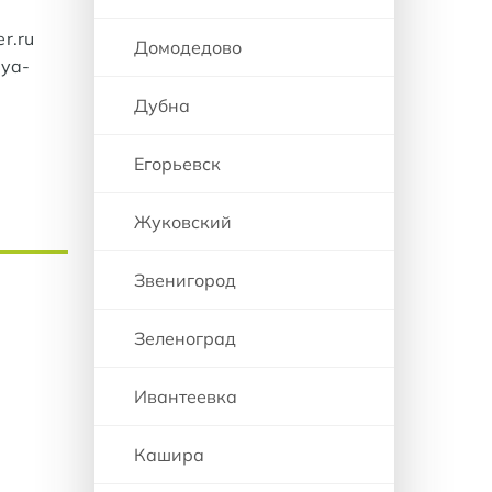
r.ru
Домодедово
aya-
Дубна
Егорьевск
Жуковский
Звенигород
Зеленоград
Ивантеевка
Кашира