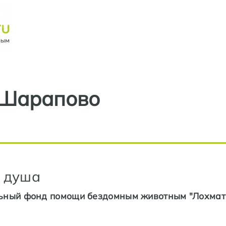
Перейти к основному содерж
 Шарапово
 душа
ьный фонд помощи бездомным животным "Лохмат