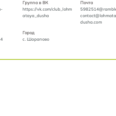
Группа в ВК
Почта
a-
https://vk.com/club_lohm
5982514@ramble
ataya_dusha
contact@lohmat
dusha.com
Город
14
с. Шарапово