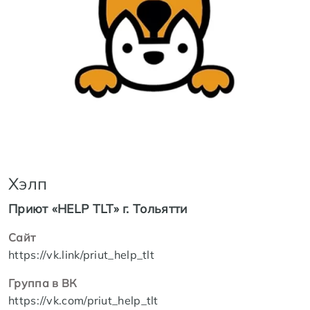
Хэлп
Приют «HELP TLT» г. Тольятти
Сайт
https://vk.link/priut_help_tlt
Группа в ВК
https://vk.com/priut_help_tlt