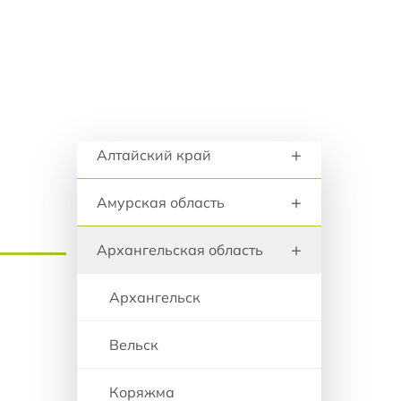
анию
Москва
Санкт-Петербург
Межрегиональные
Регионы и города
+
Алтайский край
+
Амурская область
+
Архангельская область
Архангельск
Вельск
Коряжма