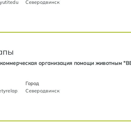
iyutitedu
Северодвинск
апы
коммерческая организация помощи животным "В
Город
etyrelap
Северодвинск