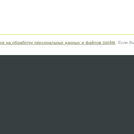
ие на обработку персональных данных и файлов cookie
. Если В
Зоореестр - всероссийский каталог помощи ж
Приюты для бездомных животных; благотвори
организации; группы волонтеров, передержек,
объявлений