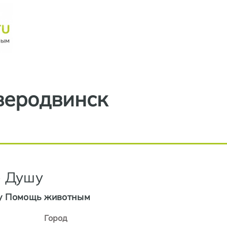
Перейти к основному содерж
веродвинск
е Душу
у Помощь животным
Город