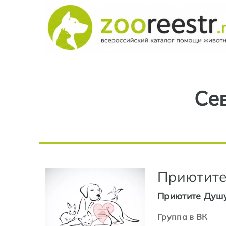
Се
Приютит
Приютите Душ
Группа в ВК