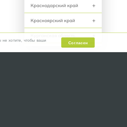
+
Краснодарский край
+
Красноярский край
+
Курганская область
ы не хотите, чтобы ваши
Согласен
+
Курская область
+
Ленинградская область
+
Липецкая область
ивотным
Контакты:
+
Московская область
тельные
E-mail:
info@zooreestr.ru
+
Мурманская область
+
Нижегородская область