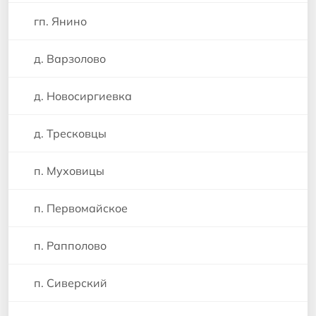
гп. Янино
д. Варзолово
д. Новосиргиевка
д. Тресковцы
п. Муховицы
п. Первомайское
п. Рапполово
п. Сиверский