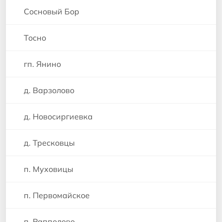
Сосновый Бор
Тосно
гп. Янино
д. Варзолово
д. Новосиргиевка
д. Тресковцы
п. Муховицы
п. Первомайское
п. Рапполово