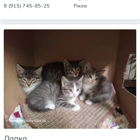
8 (915) 745-85-25
Ржев
Лапка