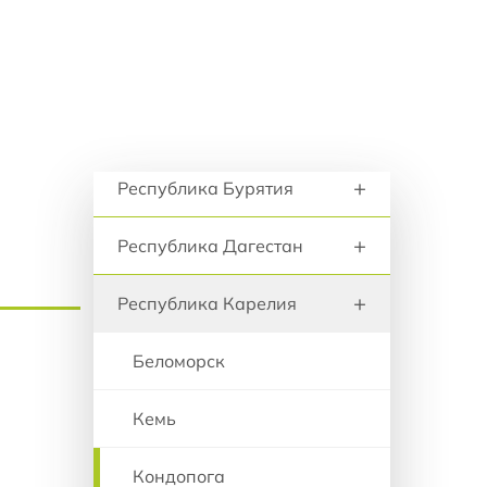
+
анию
Республика Адыгея
+
Республика Алтай
+
Республика Башкортостан
Регионы и города
+
Республика Бурятия
+
Республика Дагестан
+
Республика Карелия
Беломорск
Кемь
Кондопога