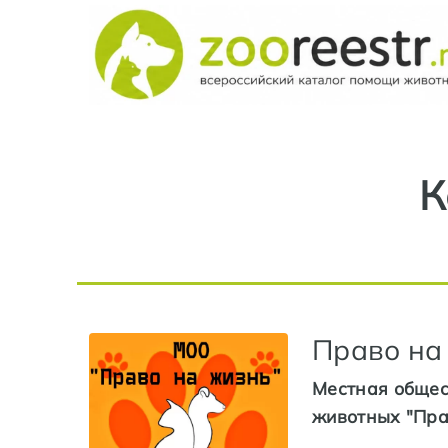
К
Право на
Местная общес
животных "Пра