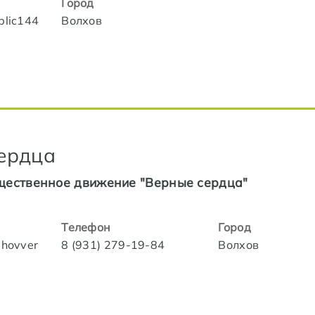
Город
blic144
Волхов
ердца
щественное движение "Верные сердца"
Телефон
Город
lhovver
8 (931) 279-19-84
Волхов