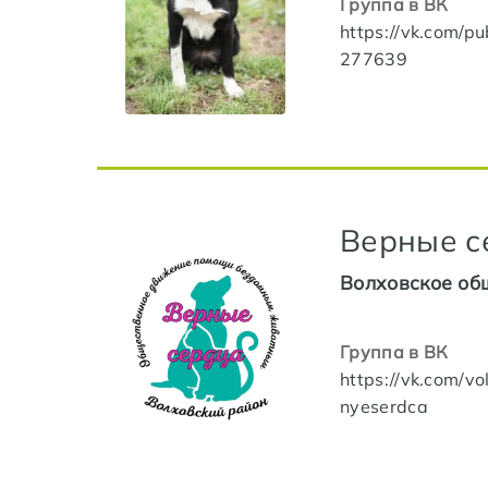
Группа в ВК
https://vk.com/pu
277639
Верные с
Волховское об
Группа в ВК
https://vk.com/vo
nyeserdca