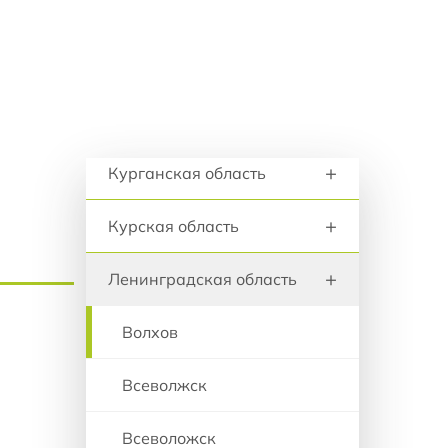
+
анию
Костромская область
+
Краснодарский край
+
Красноярский край
Регионы и города
+
Курганская область
+
Курская область
+
Ленинградская область
Волхов
Всеволжск
Всеволожск