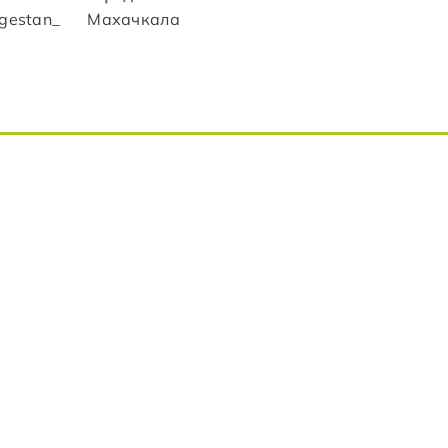
agestan_
Махачкала