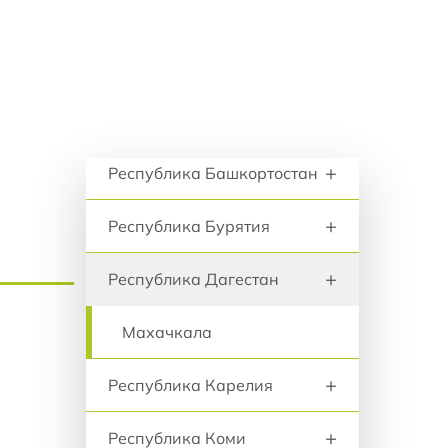
+
анию
Псковская область
+
Республика Адыгея
+
Республика Алтай
Регионы и города
+
Республика Башкортостан
+
Республика Бурятия
+
Республика Дагестан
Махачкала
+
Республика Карелия
+
Республика Коми