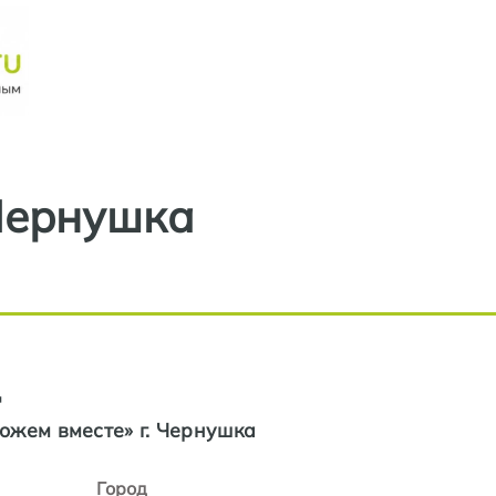
Перейти к основному содерж
Чернушка
д
ожем вместе» г. Чернушка
Город