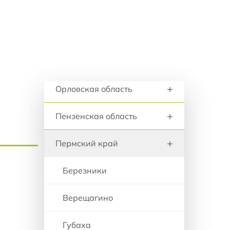
+
анию
Новосибирская область
+
Омская область
+
Оренбургская область
Регионы и города
+
Орловская область
+
Пензенская область
+
Пермский край
Березники
Верещагино
Губаха