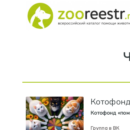
Котофон
Котофонд «пом
Группа в ВК