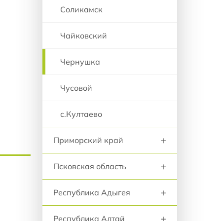
Соликамск
Чайковский
Чернушка
Чусовой
с.Култаево
+
Приморский край
+
Псковская область
+
Республика Адыгея
+
Республика Алтай