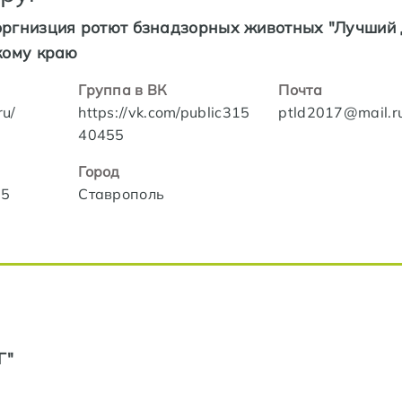
ргнизция ротют бзнадзорных животных "Лучший 
кому краю
Группа в ВК
Почта
ru/
https://vk.com/public315
ptld2017@mail.r
40455
Город
65
Ставрополь
Г"