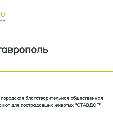
Перейти к основному содерж
таврополь
 городская благотворительная общественная
риют для пострадавших животых "СТАВДОГ"