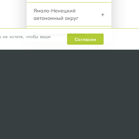
Ямало-Ненецкий
+
автономный округ
+
Ярославская область
ы не хотите, чтобы ваши
Согласен
ивотным
Контакты:
тельные
E-mail:
info@zooreestr.ru