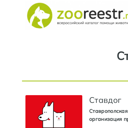
С
Ставдог
Ставрополская
организация п