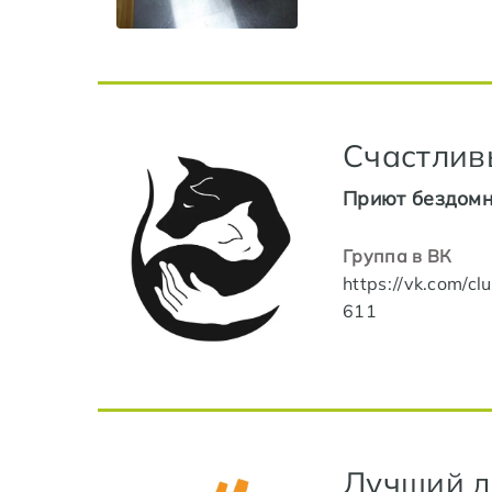
Счастлив
Приют бездомн
Группа в ВК
https://vk.com/c
611
Лучший д