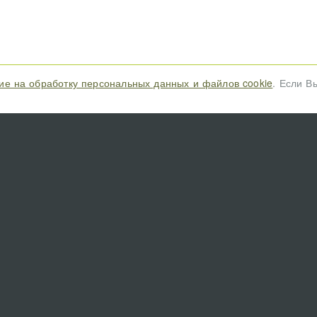
ие на обработку персональных данных и файлов cookie
. Если В
Зоореестр - всероссийский каталог помощи ж
Приюты для бездомных животных; благотвори
организации; группы волонтеров, передержек,
объявлений