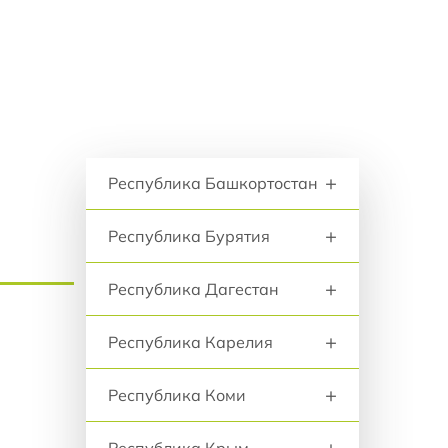
анию
+
Псковская область
+
Республика Адыгея
+
Республика Алтай
Регионы и города
+
Республика Башкортостан
+
Республика Бурятия
+
Республика Дагестан
+
Республика Карелия
+
Республика Коми
+
Республика Крым