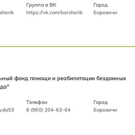
Группа в ВК
Город
rsharik
https://vk.com/borsharik
Боровичи
ьный фонд помощи и реабилитации бездомных
да"
Телефон
Город
ayda53
8 (960) 204-63-64
Боровичи