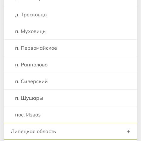
д. Тресковцы
п. Муховицы
п. Первомайское
п. Рапполово
п. Сиверский
п. Шушары
пос. Извоз
+
Липецкая область