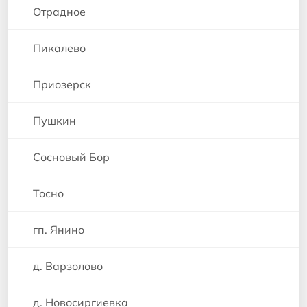
Отрадное
Пикалево
Приозерск
Пушкин
Сосновый Бор
Тосно
гп. Янино
д. Варзолово
д. Новосиргиевка