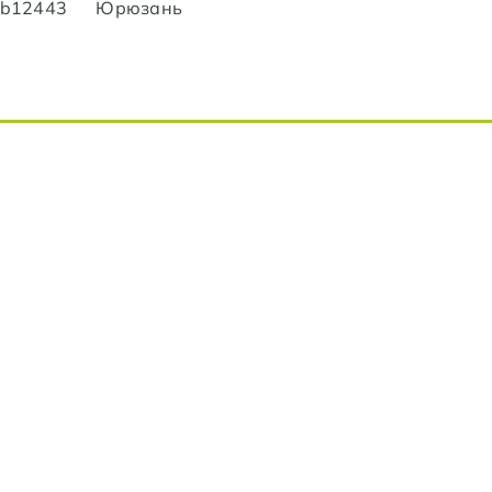
lub12443
Юрюзань