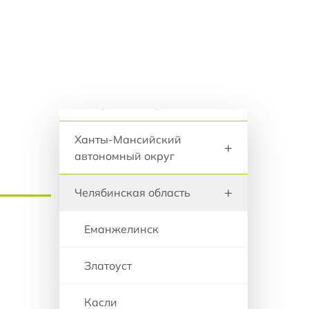
анию
+
Удмуртская Республика
+
Ульяновская область
+
Хабаровский край
Регионы и города
Ханты-Мансийский
+
автономный округ
+
Челябинская область
Еманжелинск
Златоуст
Касли