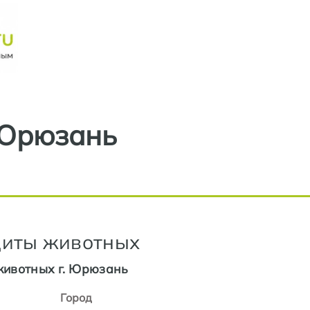
Перейти к основному содерж
Юрюзань
иты животных
ивотных г. Юрюзань
Город