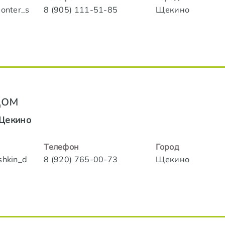
lonter_s
8 (905) 111-51-85
Щекино
Дом
Щекино
Телефон
Город
shkin_d
8 (920) 765-00-73
Щекино