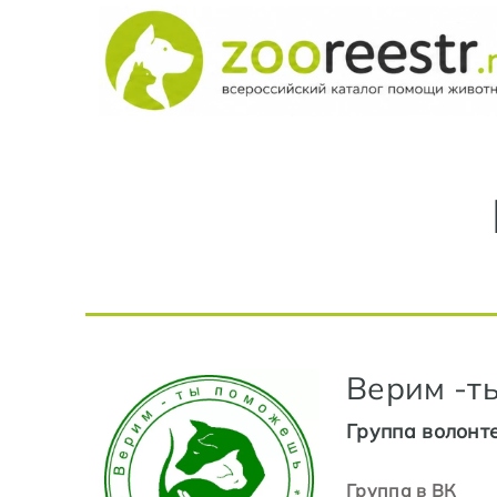
Верим -т
Группа волонт
Группа в ВК