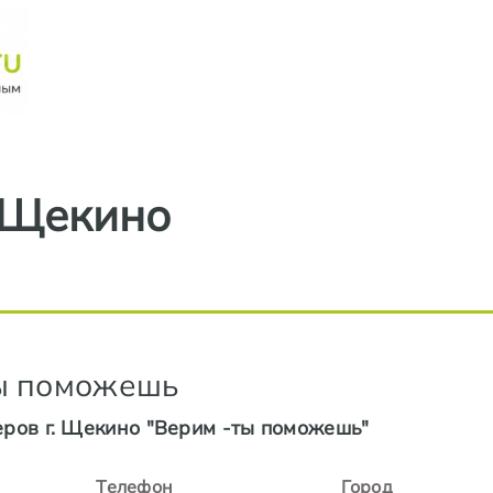
Перейти к основному содерж
Щекино
ы поможешь
еров г. Щекино "Верим -ты поможешь"
Телефон
Город